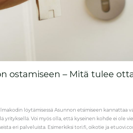
n ostamiseen – Mitä tulee ott
lmakodin löytämisessä Asunnon etsimiseen kannattaa va
ä yrityksellä. Voi myös olla, että kyseinen kohde ei ole vi
seista eri palveluista. Esimerkiksi tori.fi, oikotie ja etuovi.