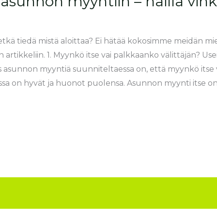
 asunnon myyntiin – näillä vink
tkä tiedä mistä aloittaa? Ei hätää kokosimme meidän mi
 artikkeliin. 1. Myynkö itse vai palkkaanko välittäjän? Use
asunnon myyntiä suunniteltaessa on, että myynkö itse v
sa on hyvät ja huonot puolensa. Asunnon myynti itse o