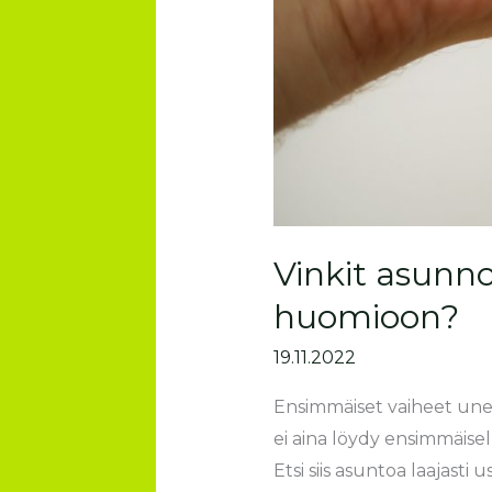
Vinkit asunno
huomioon?
19.11.2022
Ensimmäiset vaiheet une
ei aina löydy ensimmäisell
Etsi siis asuntoa laajasti u