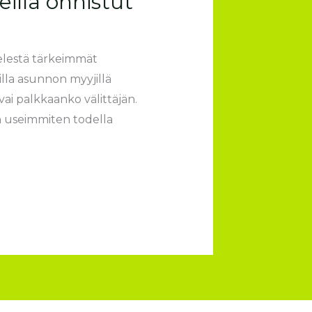
eillä onnistut
elestä tärkeimmät
illa asunnon myyjillä
ai palkkaanko välittäjän.
n useimmiten todella