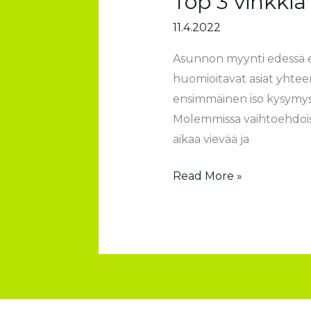
Top 3 vinkkiä
11.4.2022
Asunnon myynti edessä e
huomioitavat asiat yhteen
ensimmäinen iso kysymys 
Molemmissa vaihtoehdois
aikaa vievää ja
Read More »