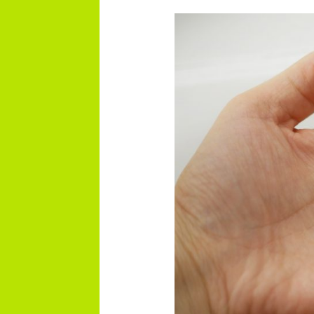
Vinkit
asunnon
ostamiseen
–
Mitä
tulee
ottaa
huomioon?