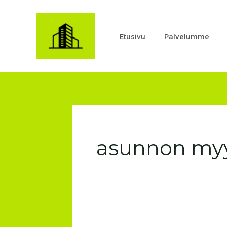
Siirry
sisältöön
Etusivu
Palvelumme
asunnon myy