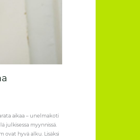
aa
rata aikaa – unelmakoti
elä julkisessa myynnissä.
com ovat hyvä alku. Lisäksi