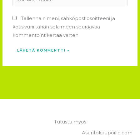
osoite
Tallenna nimeni, sähköpostiosoitteeni ja
kotisivuni tähän selaimeen seuraavaa
kommentointikertaa varten.
Tutustu myös
Asuntokaupoille.com