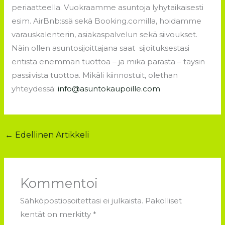
periaatteella. Vuokraamme asuntoja lyhytaikaisesti
esim. AirBnb:ssä sekä Booking.comilla, hoidamme
varauskalenterin, asiakaspalvelun sekä siivoukset.
Näin ollen asuntosijoittajana saat sijoituksestasi
entistä enemmän tuottoa – ja mikä parasta – täysin
passiivista tuottoa. Mikäli kiinnostuit, olethan
yhteydessä:
info@asuntokaupoille.com
←
Edellinen Artikkeli
Kommentoi
Sähköpostiosoitettasi ei julkaista.
Pakolliset
kentät on merkitty
*