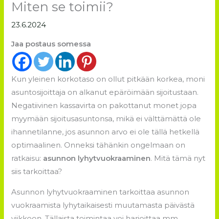
Miten se toimii?
23.6.2024
Jaa postaus somessa
Kun yleinen korkotaso on ollut pitkään korkea, moni
asuntosijoittaja on alkanut epäröimään sijoitustaan.
Negatiivinen kassavirta on pakottanut monet jopa
myymään sijoitusasuntonsa, mikä ei välttämättä ole
ihannetilanne, jos asunnon arvo ei ole tällä hetkellä
optimaalinen. Onneksi tähänkin ongelmaan on
ratkaisu:
asunnon lyhytvuokraaminen
. Mitä tämä nyt
siis tarkoittaa?
Asunnon lyhytvuokraaminen tarkoittaa asunnon
vuokraamista lyhytaikaisesti muutamasta päivästä
viikkoon. Tällaista toimintaa voi harjoittaa mm.