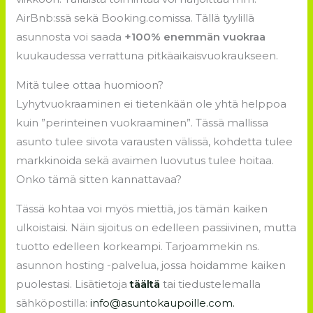
AirBnb:ssä sekä Booking.comissa. Tällä tyylillä
asunnosta voi saada
+100% enemmän vuokraa
kuukaudessa verrattuna pitkäaikaisvuokraukseen.
Mitä tulee ottaa huomioon?
Lyhytvuokraaminen ei tietenkään ole yhtä helppoa
kuin ”perinteinen vuokraaminen”. Tässä mallissa
asunto tulee siivota varausten välissä, kohdetta tulee
markkinoida sekä avaimen luovutus tulee hoitaa.
Onko tämä sitten kannattavaa?
Tässä kohtaa voi myös miettiä, jos tämän kaiken
ulkoistaisi. Näin sijoitus on edelleen passiivinen, mutta
tuotto edelleen korkeampi. Tarjoammekin ns.
asunnon hosting -palvelua, jossa hoidamme kaiken
puolestasi. Lisätietoja
täältä
tai tiedustelemalla
sähköpostilla:
info@asuntokaupoille.com
.