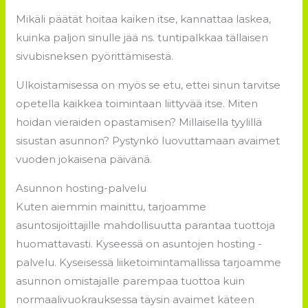
Mikäli päätät hoitaa kaiken itse, kannattaa laskea,
kuinka paljon sinulle jää ns. tuntipalkkaa tällaisen
sivubisneksen pyörittämisestä.
Ulkoistamisessa on myös se etu, ettei sinun tarvitse
opetella kaikkea toimintaan liittyvää itse. Miten
hoidan vieraiden opastamisen? Millaisella tyylillä
sisustan asunnon? Pystynkö luovuttamaan avaimet
vuoden jokaisena päivänä.
Asunnon hosting-palvelu
Kuten aiemmin mainittu, tarjoamme
asuntosijoittajille mahdollisuutta parantaa tuottoja
huomattavasti. Kyseessä on asuntojen hosting -
palvelu. Kyseisessä liiketoimintamallissa tarjoamme
asunnon omistajalle parempaa tuottoa kuin
normaalivuokrauksessa täysin avaimet käteen