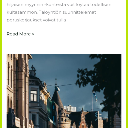
hiljaisen myynnin -kohteista voit löytää todellisen
kultasammon. Taloyhtiön suunnittelemat
peruskorjaukset voivat tulla
Read More »
Tervetuloa
seuraamaan
sivuamme!