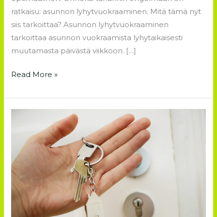
ratkaisu: asunnon lyhytvuokraaminen. Mitä tämä nyt
siis tarkoittaa? Asunnon lyhytvuokraaminen
tarkoittaa asunnon vuokraamista lyhytaikaisesti
muutamasta päivästä viikkoon. […]
Read More »
Vinkit
asunnon
ostamiseen
–
Mitä
tulee
ottaa
huomioon?